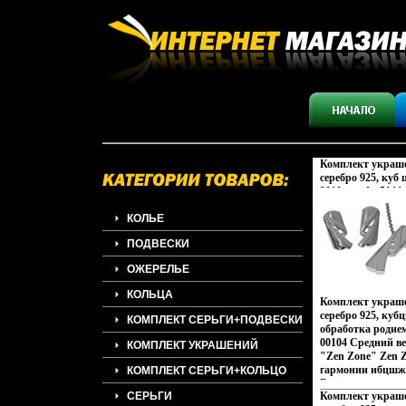
Комплект украше
серебро 925, куб 
2010 г инфо 5144w
КОЛЬЕ
ПОДВЕСКИ
ОЖЕРЕЛЬЕ
КОЛЬЦА
Комплект украше
серебро 925, ку
КОМПЛЕКТ СЕРЬГИ+ПОДВЕСКИ
обработка родие
00104 Средний ве
КОМПЛЕКТ УКРАШЕНИЙ
"Zen Zone" Zen 
гармонии ибцшж
КОМПЛЕКТ СЕРЬГИ+КОЛЬЦО
Взаимопроникнов
СЕРЬГИ
Комплект украше
Востока и Запада