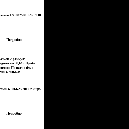
мазкой Б91037500-Б/К 2010
Подробно
мазкой Артикул:
дний вес: 0,64 г Проба:
олото Подвеска б/к с
91037500-Б/К.
ом 03-1014-23 2010 г инфо
Подробно