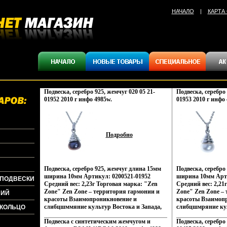
НАЧАЛО
|
КАРТА
Подвеска, серебро 925, жемчуг 020 05 21-
Подвеска, серебро 
01952 2010 г инфо 4985w.
01953 2010 г инфо 
Подробно
Подвеска, серебро 925, жемчуг длина 15мм
Подвеска, серебро
ширина 10мм Артикул: 0200521-01952
ширина 10мм Арти
+ПОДВЕСКИ
Средний вес: 2,23г Торговая марка: "Zen
Средний вес: 2,21
Zone" Zen Zone – территория гармонии и
Zone" Zen Zone –
НИЙ
красоты Взаимопроникновение и
красоты Взаимоп
слибцшммяние культур Востока и Запада,
слибцшмряние кул
+КОЛЬЦО
сочетание контрастов и
сочетание контрас
Подвеска c синтетическим жемчугом и
Подвеска, серебро 
противоположностей Настроения неонового
противоположност