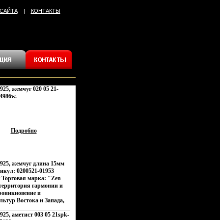
 САЙТА
|
КОНТАКТЫ
925, жемчуг 020 05 21-
4986w.
Подробно
 925, жемчуг длина 15мм
кул: 0200521-01953
г Торговая марка: "Zen
 территория гармонии и
роникновение и
ьтур Востока и Запада,
тов и
925, аметист 003 05 21spk-
ей Настроения неонового