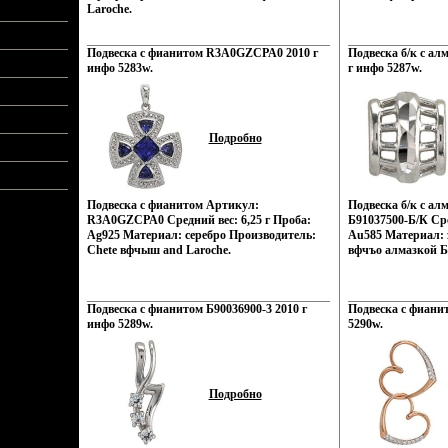
Laroche.
Подвеска с фианитом R3A0GZCPA0 2010 г
Подвеска б/к с ал
инфо 5283w.
г инфо 5287w.
Подробно
Подвеска с фианитом Артикул:
Подвеска б/к с ал
R3A0GZCPA0 Средний вес: 6,25 г Проба:
Б91037500-Б/К Сре
Ag925 Материал: серебро Производитель:
Au585 Материал: з
Chete вфчыш and Laroche.
вфчъо алмазкой Б
Подвеска с фианитом Б90036900-3 2010 г
Подвеска с фианит
инфо 5289w.
5290w.
Подробно