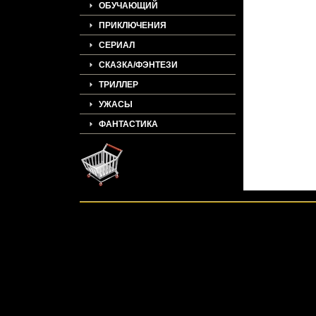
ОБУЧАЮЩИЙ
(Канада) В 1904 
переехал в США 
ПРИКЛЮЧЕНИЯ
оккультизмом и 
был членом Теос
СЕРИАЛ
Американской фе
вступил в масонс
СКАЗКА/ФЭНТЕЗИ
общество .
ТРИЛЛЕР
УЖАСЫ
ФАНТАСТИКА