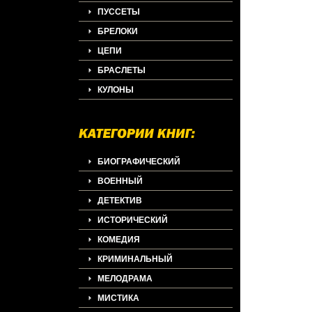
противоположнос
ПУССЕТЫ
Токио, обаяние 
безудержная рос
БРЕЛОКИ
романтика корал
побережий Бали,
ЦЕПИ
тенденций Милана
ювелирных шедев
БРАСЛЕТЫ
изменили традиц
украшений, как 
КУЛОНЫ
Украшения Zen Z
привилегию избр
менять и создав
образ, приобрета
настроения и увер
БИОГРАФИЧЕСКИЙ
ВОЕННЫЙ
ДЕТЕКТИВ
ИСТОРИЧЕСКИЙ
КОМЕДИЯ
КРИМИНАЛЬНЫЙ
МЕЛОДРАМА
МИСТИКА