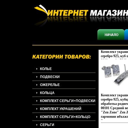
Комплект украше
серебро 925, куб 
2010 г инфо 5240w
КОЛЬЕ
ПОДВЕСКИ
ОЖЕРЕЛЬЕ
КОЛЬЦА
Комплект украше
серебро 925, ку
КОМПЛЕКТ СЕРЬГИ+ПОДВЕСКИ
обработка родие
00101 Средний ве
КОМПЛЕКТ УКРАШЕНИЙ
"Zen Zone" Zen 
гармонии ибъхжг
КОМПЛЕКТ СЕРЬГИ+КОЛЬЦО
Взаимопроникнов
СЕРЬГИ
Востока и Запада