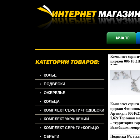
Комплект серьги+
циркон 006 16 21
5172w.
КОЛЬЕ
ПОДВЕСКИ
ОЖЕРЕЛЬЕ
КОЛЬЦА
Комплект серьги+
циркон Финишна
КОМПЛЕКТ СЕРЬГИ+ПОДВЕСКИ
Артикул: 0061621
5,62г Торговая м
КОМПЛЕКТ УКРАШЕНИЙ
– территория га
Взаибцшжпмопро
КОМПЛЕКТ СЕРЬГИ+КОЛЬЦО
культур Востока 
СЕРЬГИ
Подвеска б/к с а
контрастов и пр