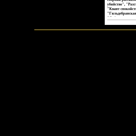
убийство", "Раз
"Квант спокойст
"Гильдебранская
"Собственность 
так же роман Ро
"Полковник Сун