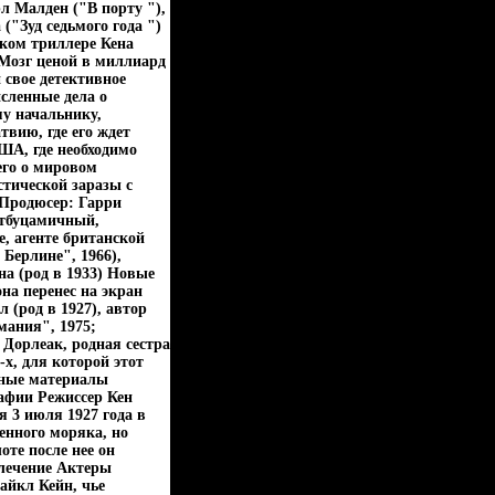
л Малден ("В порту "),
("Зуд седьмого года ")
ком триллере Кена
"Мозг ценой в миллиард
свое детективное
сленные дела о
му начальнику,
вию, где его ждет
ША, где необходимо
его о мировом
тической заразы с
 Продюсер: Гарри
втбуцамичный,
 агенте британской
 Берлине", 1966),
а (род в 1933) Новые
а перенес на экран
 (род в 1927), автор
мания", 1975;
 Дорлеак, родная сестра
х, для которой этот
ьные материалы
фии Режиссер Кен
я 3 июля 1927 года в
енного моряка, но
те после нее он
лечение Актеры
Майкл Кейн, чье