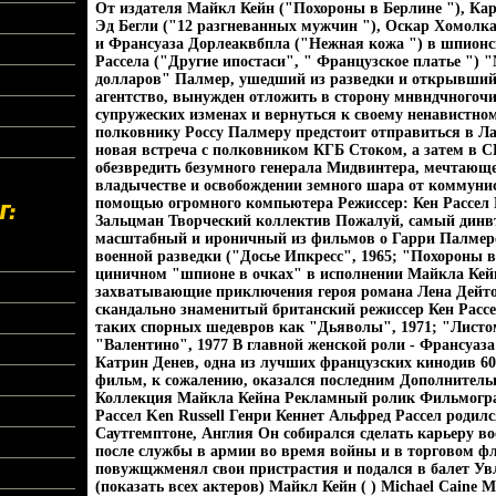
От издателя Майкл Кейн ("Похороны в Берлине "), Кар
Эд Бегли ("12 разгневанных мужчин "), Оскар Хомолка 
и Франсуаза Дорлеаквбпла ("Нежная кожа ") в шпионс
Рассела ("Другие ипостаси", " Французское платье ") 
долларов" Палмер, ушедший из разведки и открывший 
агентство, вынужден отложить в сторону мнвндчногочи
супружеских изменах и вернуться к своему ненавистно
полковнику Россу Палмеру предстоит отправиться в Лат
новая встреча с полковником КГБ Стоком, а затем в С
обезвредить безумного генерала Мидвинтера, мечтающ
владычестве и освобождении земного шара от коммунис
помощью огромного компьютера Режиссер: Кен Рассел
Зальцман Творческий коллектив Пожалуй, самый дин
масштабный и ироничный из фильмов о Гарри Палмере,
военной разведки ("Досье Ипкресс", 1965; "Похороны в
циничном "шпионе в очках" в исполнении Майкла Кейн
захватывающие приключения героя романа Лена Дейтон
скандально знаменитый британский режиссер Кен Рассел
таких спорных шедевров как "Дьяволы", 1971; "Листо
"Валентино", 1977 В главной женской роли - Франсуаза
Катрин Денев, одна из лучших французских кинодив 60-
фильм, к сожалению, оказался последним Дополнител
Коллекция Майкла Кейна Рекламный ролик Фильмогра
Рассел Ken Russell Генри Кеннет Альфред Рассел родилс
Саутгемптоне, Англия Он собирался сделать карьеру во
после службы в армии во время войны и в торговом фло
повужщжменял свои пристрастия и подался в балет Ув
(показать всех актеров) Майкл Кейн ( ) Michael Caine 