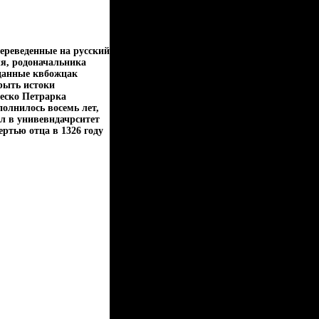
ереведенные на русский
я, родоначальника
зданные квбожцак
рыть истоки
еско Петрарка
полнилось восемь лет,
л в унивевндачрситет
ртью отца в 1326 году