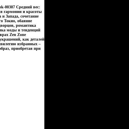
pk-00307 Средний вес:
ия гармонии и красоты
и Запада, сочетание
о Токио, обаяние
дворцов, романтика
ика моды и тенденций
врах Zen Zone
украшений, как деталей
вилегию избранных –
образ, приобретая при