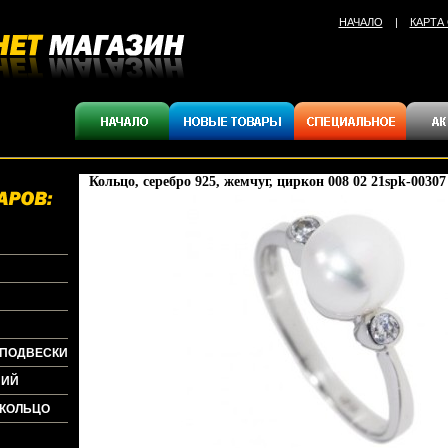
НАЧАЛО
|
КАРТА
Кольцо, серебро 925, жемчуг, циркон 008 02 21spk-00307
+ПОДВЕСКИ
НИЙ
+КОЛЬЦО