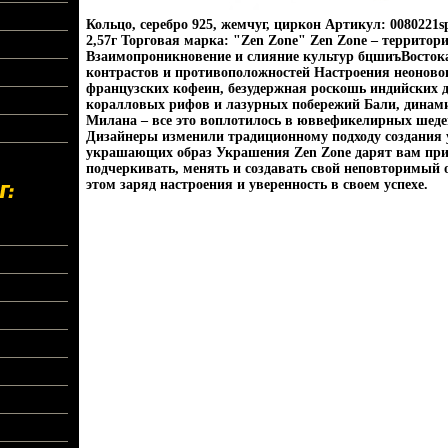
Кольцо, серебро 925, жемчуг, циркон Артикул: 0080221s
2,57г Торговая марка: "Zen Zone" Zen Zone – территор
Взаимопроникновение и слияние культур бцшиъВостока 
контрастов и противоположностей Настроения неоновог
французских кофеин, безудержная роскошь индийских 
коралловых рифов и лазурных побережий Бали, динам
Милана – все это воплотилось в юввефикелирных шеде
Дизайнеры изменили традиционному подходу создания 
украшающих образ Украшения Zen Zone дарят вам при
подчеркивать, менять и создавать свой неповторимый 
этом заряд настроения и уверенность в своем успехе.