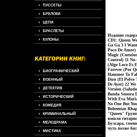
ПУССЕТЫ
БРЕЛОКИ
ЦЕПИ
БРАСЛЕТЫ
Издание содер
КУЛОНЫ
CD1: Queen We 
Ga Ga 3 I Want
Poco De Amor) 
Magic (Cuestion
Control) 11 No-
(Algo Loco Es 
Forever (Por Qu
БИОГРАФИЧЕСКИЙ
Hammer To Fall
Dust (El Polvo 
ВОЕННЫЙ
De Ayer) 22 We
ДЕТЕКТИВ
Version (Salud
Banda Sonora De
ИСТОРИЧЕСКИЙ
With Eva Maria
No One But You 
КОМЕДИЯ
Bohemian Rhaps
"Queen" Группа
КРИМИНАЛЬНЫЙ
вошли гитарис
МЕЛОДРАМА
Булсара, смен
чуть позже бас
МИСТИКА