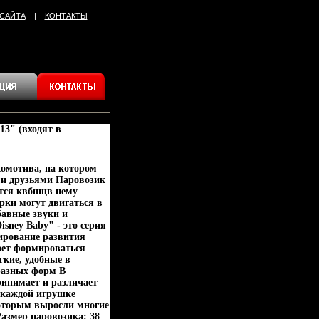
 САЙТА
|
КОНТАКТЫ
3" (входят в
омотива, на котором
ми друзьями Паровозик
ется квбнщв нему
рки могут двигаться в
бавные звуки и
sney Baby" - это серия
ирование развития
нает формироваться
гкие, удобные в
разных форм В
ринимает и различает
 каждой игрушке
которым выросли многие
Размер паровозика: 38