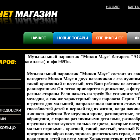
НАЧАЛО
|
КАРТА
Музыкальный паровозик "Микки Маус" батареек "АG1
комплект) инфо 9691u.
Музыкальный паровозик "Микки Маус" состоит из лок
находится Микки Маус и двух вагончиков с его лучши
такой красочный и веселый, что Ваш ребенок не остан
равнодушным Он легко приводится в движение, а фигу
разные стороны Если нажать на трубу Вы услышите за
мелодии, а так же характерный звук паровоза Серия "Di
игрушек для малышей, направленная навнгшп стимул
способностей детей в первый год их жизни, когда начи
+ПОДВЕСКИ
личность ребенка Все игрушки яркие, разноцветные, ле
обращении, с хорошо различимыми деталями, разнооб
НИЙ
игрушках используются только те цвета, которые восп
+КОЛЬЦО
малыш первыми - красный, синий, желтый, зеленый В
представлен образ популярного диснеевского героя, с 
поколения детей во всем мире Характеристики: втбкч 