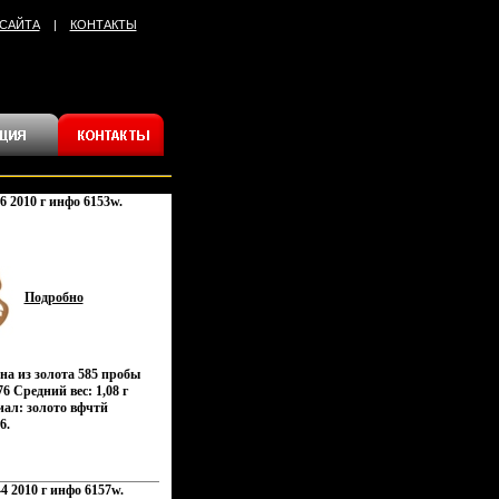
 САЙТА
|
КОНТАКТЫ
6 2010 г инфо 6153w.
Подробно
на из золота 585 пробы
6 Средний вес: 1,08 г
иал: золото вфчтй
6.
4 2010 г инфо 6157w.