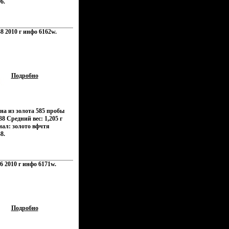
6.
8 2010 г инфо 6162w.
Подробно
на из золота 585 пробы
8 Средний вес: 1,205 г
иал: золото вфчтя
8.
6 2010 г инфо 6171w.
Подробно