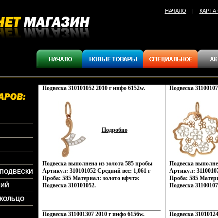
НАЧАЛО
|
КАРТА
Подвеска 310101052 2010 г инфо 6152w.
Подвеска 31100107
Подробно
Подвеска выполнена из золота 585 пробы
Подвеска выполне
Артикул: 310101052 Средний вес: 1,061 г
Артикул: 31100107
+ПОДВЕСКИ
Проба: 585 Материал: золото вфчтж
Проба: 585 Матер
НИЙ
Подвеска 310101052.
Подвеска 31100107
+КОЛЬЦО
Подвеска 311001307 2010 г инфо 6156w.
Подвеска 31010124