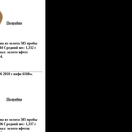
Подробно
на из золота 585 пробы
4 Средний вес: 1,332 г
ал: золото вфчтс
4.
6 2010 г инфо 6160w.
Подробно
на из золота 585 пробы
6 Средний вес: 1,337 г
иал: золото вфчтш