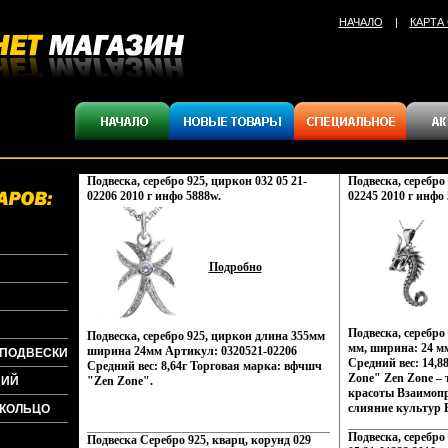
НАЧАЛО
|
КАРТА
Подвеска, серебро 925, циркон 032 05 21-
Подвеска, серебро 
02206 2010 г инфо 5888w.
02245 2010 г инфо 
Подробно
Подвеска, серебро
Подвеска, серебро 925, циркон длина 355мм
мм, ширина: 24 м
ширина 24мм Артикул: 0320521-02206
+ПОДВЕСКИ
Средний вес: 14,8
Средний вес: 8,64г Торговая марка: вфчшч
Zone" Zen Zone –
НИЙ
"Zen Zone".
красоты Взаимоп
слияние культур В
+КОЛЬЦО
сочетание контрас
Подвеска, серебро
противоположност
Подвеска Серебро 925, кварц, корунд 029